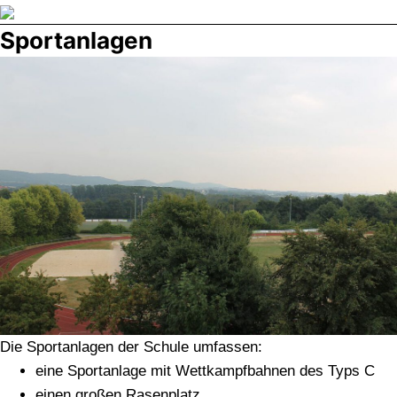
Direkt
zum
Sportanlagen
Inhalt
wechseln
Die Sportanlagen der Schule umfassen:
eine Sportanlage mit Wettkampfbahnen des Typs C
einen großen Rasenplatz