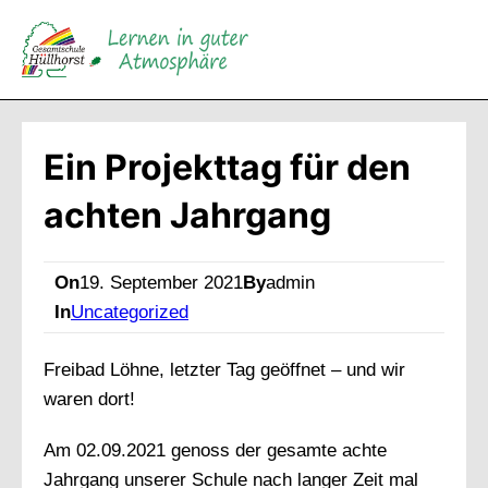
Direkt
zum
Inhalt
wechseln
Ein Projekttag für den
achten Jahrgang
On
19. September 2021
By
admin
In
Uncategorized
Freibad Löhne, letzter Tag geöffnet – und wir
waren dort!
Am 02.09.2021 genoss der gesamte achte
Jahrgang unserer Schule nach langer Zeit mal