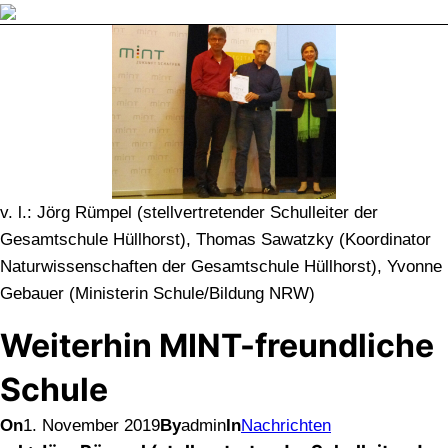
Direkt
zum
Inhalt
wechseln
v. l.: Jörg Rümpel (stellvertretender Schulleiter der
Gesamtschule Hüllhorst), Thomas Sawatzky (Koordinator
Naturwissenschaften der Gesamtschule Hüllhorst), Yvonne
Gebauer (Ministerin Schule/Bildung NRW)
Weiterhin MINT-freundliche
Schule
On
1. November 2019
By
admin
In
Nachrichten