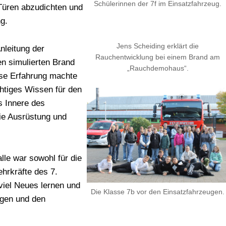
Schülerinnen der 7f im Einsatzfahrzeug.
 Türen abzudichten und
g.
Jens Scheiding erklärt die
Anleitung der
Rauchentwicklung bei einem Brand am
en simulierten Brand
„Rauchdemohaus“.
ese Erfahrung machte
chtiges Wissen für den
ns Innere des
ie Ausrüstung und
lle war sowohl für die
hrkräfte des 7.
 viel Neues lernen und
Die Klasse 7b vor den Einsatzfahrzeugen.
ngen und den