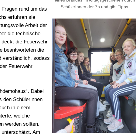
eines Brandes im Alltagsgeschehen durch
SchülerInnen der 7b und gibt Tipps.
le Fragen rund um das
hs erfuhren sie
tungsvolle Arbeit der
er die technische
n deckt die Feuerwehr
e beantworteten die
d verständlich, sodass
t der Feuerwehr
chdemohaus“. Dabei
s den Schülerinnen
Rauch in einem
terte, welche
n werden sollten.
t unterschätzt. Am