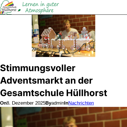
Direkt
zum
Inhalt
wechseln
Stimmungsvoller
Adventsmarkt an der
Gesamtschule Hüllhorst
On
8. Dezember 2025
By
admin
In
Nachrichten