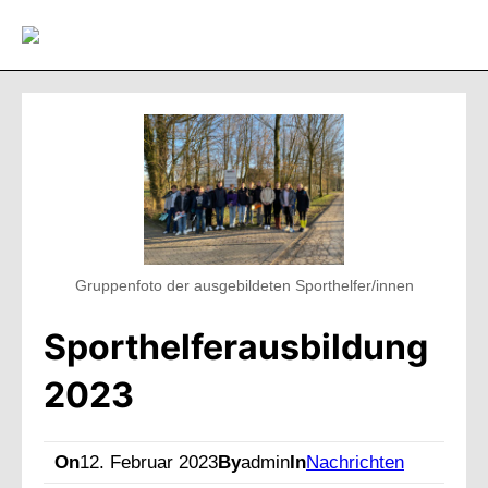
Direkt
zum
Inhalt
wechseln
Gruppenfoto der ausgebildeten Sporthelfer/innen
Sporthelferausbildung
2023
On
12. Februar 2023
By
admin
In
Nachrichten