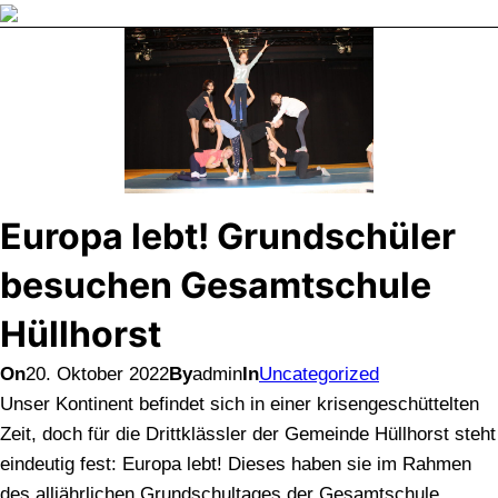
Direkt
zum
Inhalt
wechseln
Europa lebt! Grundschüler
besuchen Gesamtschule
Hüllhorst
On
20. Oktober 2022
By
admin
In
Uncategorized
Unser Kontinent befindet sich in einer krisengeschüttelten
Zeit, doch für die Drittklässler der Gemeinde Hüllhorst steht
eindeutig fest: Europa lebt! Dieses haben sie im Rahmen
des alljährlichen Grundschultages der Gesamtschule