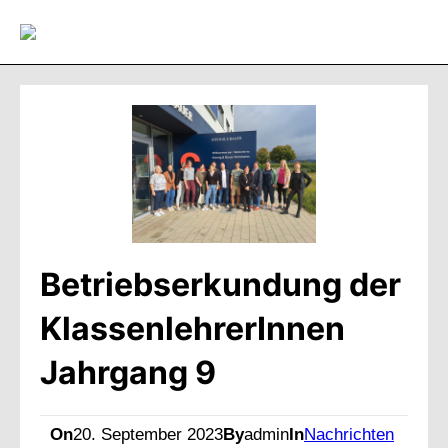
Direkt
zum
Inhalt
wechseln
Betriebserkundung der
KlassenlehrerInnen
Jahrgang 9
On
20. September 2023
By
admin
In
Nachrichten