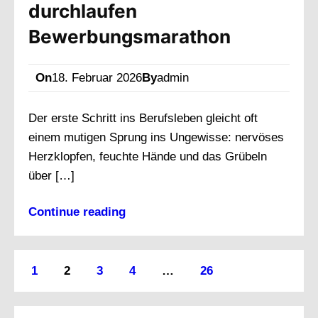
durchlaufen
Bewerbungsmarathon
On
18. Februar 2026
By
admin
Der erste Schritt ins Berufsleben gleicht oft
einem mutigen Sprung ins Ungewisse: nervöses
Herzklopfen, feuchte Hände und das Grübeln
über […]
Continue reading
1
2
3
4
…
26